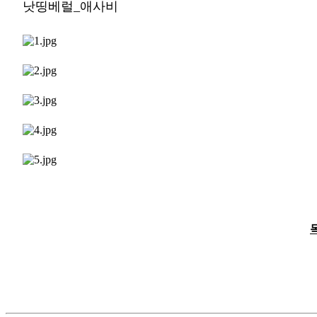
낫띵베럴_애사비