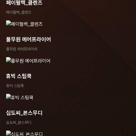
페이펄백_클렌즈
페이펄백_클렌즈
풀무원 에어프라이어
풀무원 에어프라이어
휴빅 스팀쿡
휴빅 스팀쿡
십도씨_본스무디
십도씨_본스무디