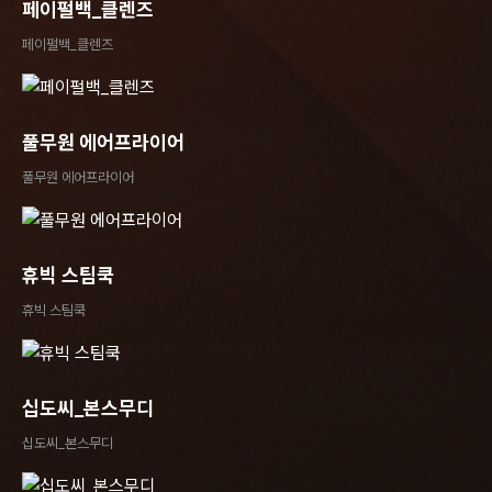
페이펄백_클렌즈
페이펄백_클렌즈
풀무원 에어프라이어
풀무원 에어프라이어
휴빅 스팀쿡
휴빅 스팀쿡
십도씨_본스무디
십도씨_본스무디