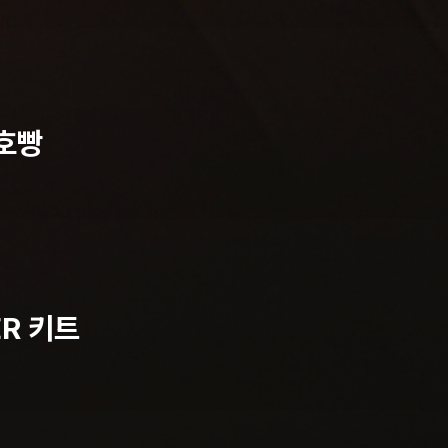
호빵
R 키트