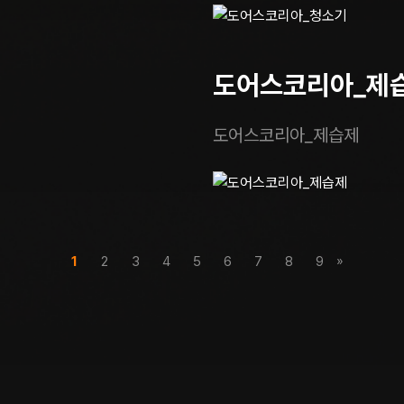
도어스코리아_제
도어스코리아_제습제
»
1
2
3
4
5
6
7
8
9