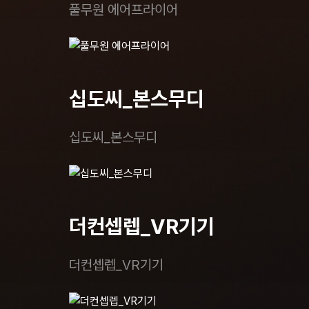
풀무원 에어프라이어
십도씨_본스무디
십도씨_본스무디
더컨셉렙_VR기기
더컨셉렙_VR기기