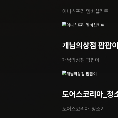
이니스프리 멤버십키트
개님의상점 팝팝
개님의상점 팝팝이
도어스코리아_청
도어스코리아_청소기