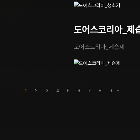
도어스코리아_제
도어스코리아_제습제
»
1
2
3
4
5
6
7
8
9