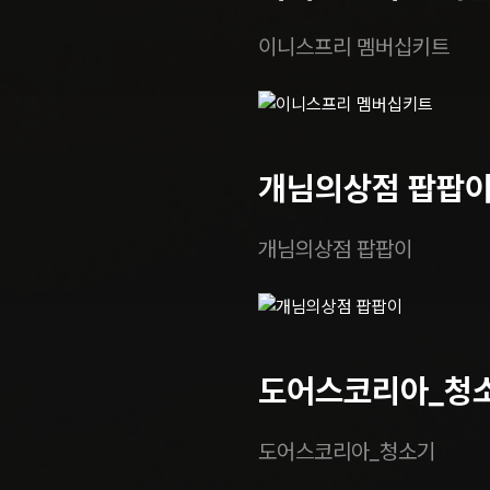
이니스프리 멤버십키트
개님의상점 팝팝
개님의상점 팝팝이
도어스코리아_청
도어스코리아_청소기